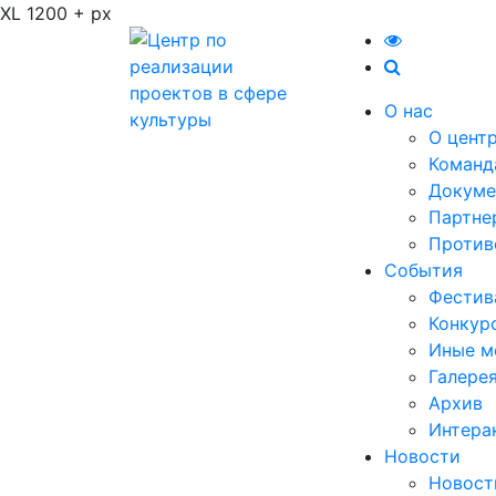
XL 1200 + px
О нас
О цент
Команд
Докуме
Партне
Против
События
Фестив
Конкур
Иные м
Галере
Архив
Интера
Новости
Новост