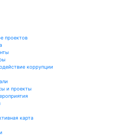
ре проектов
а
нты
ры
одействие коррупции
али
сы и проекты
ероприятия
я
ктивная карта
и