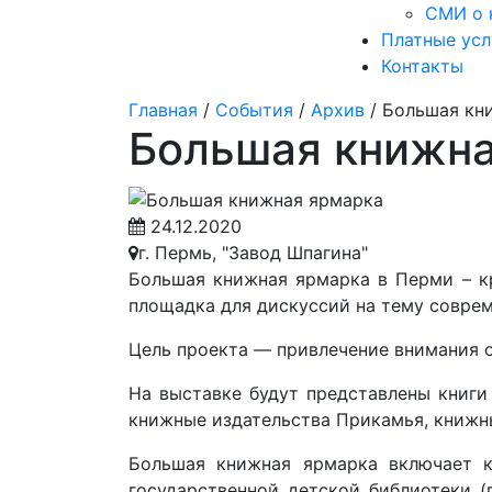
СМИ о 
Платные усл
Контакты
Главная
/
События
/
Архив
/
Большая кн
Большая книжна
24.12.2020
г. Пермь, "Завод Шпагина"
Большая книжная ярмарка в Перми – кр
площадка для дискуссий на тему соврем
Цель проекта — привлечение внимания о
На выставке будут представлены книги
книжные издательства Прикамья, книжны
Большая книжная ярмарка включает к
государственной детской библиотеки (