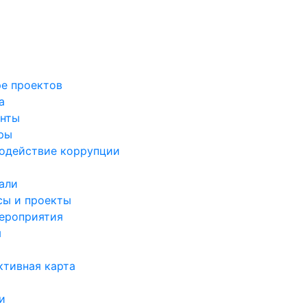
ре проектов
а
нты
ры
одействие коррупции
али
сы и проекты
ероприятия
я
ктивная карта
и