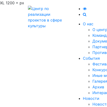
XL 1200 + px
О нас
О цент
Команд
Докуме
Партне
Против
События
Фестив
Конкур
Иные м
Галере
Архив
Интера
Новости
Новост