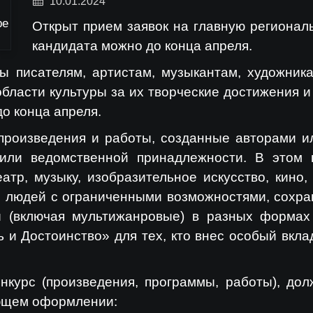
10.01.2024
Открыт прием заявок на главную региональ
кандидата можно до конца апреля.
ы писателям, артистам, музыкантам, художник
области культуры за их творческие достижения 
до конца апреля.
произведения и работы, созданные авторами ил
или ведомственной принадлежности. В этом 
еатр, музыку, изобразительное искусство, кин
я людей с ограниченными возможностями, сохра
ы (включая мультижанровые) в разных формах
 и Достоинство» для тех, кто внес особый вклад
нкурс (произведения, программы, работы), до
ующем оформлении: