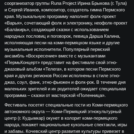
соорганизатор группы Runa Project Ирина Брыкова (г. Тула)
и Сергей Иванов, композитор, создатель гимна Пермского
края. Музыкальную программу наполнят фолк-проект
«Варья», сочетающий фолк и электронику, неофолк-проект
«Балáкирь», создающий сказки с использованием
народных пословиц и поговорок, певица Дарша Калина,
исполняющая песни на коми-пермяцком языке и другие
музыкальные исполнители. Популярный пермский
ансамбль «Воскресение» вместе с музыкантами
«ПермьКонцерт» представит на фестивале свой этно-
джазовый альбом «Телега», в котором песни Пермского
края и других регионов России исполнены в стиле этно-
джаз, соул, фанк, этно-фьюжен и фолк-рок. В течение дня
маленьких зрителей и их родителей ожидает специальная
программа – сказки от мастерской «Поленница».
Фестиваль посетят специальные гости из Коми-пермяцкого
автономного округа — Коми-Пермяцкий этнокультурный
центр (г. Кудымкар) окунет в колорит коми-пермяцкого
народа, покажет национальные кукольные спектакли, игры
и забавы. Кочевский центр развития культуры привезет в