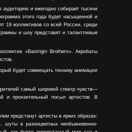
ю аудиторию и ежегодно собирает тысячи
рограмма этого года будет насыщенной и
т 19 коллективов со всей России, среди
ограммы и шоу представят и талантливые
коллектив
«Bastrigin Brothers»
. Акробаты
истов.
торый будет совмещать технику анимации
зрителей самый широкий спектр чувств—
ый и пронзительный посыл артистов. В
лем предстанут артисты в ярких образах:
и, шуты в разноцветных необыкновенно-
ный, как будто перепутанный мир сна и