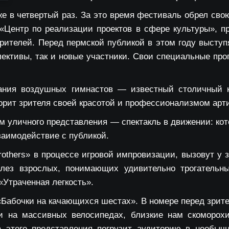
е в четвертый раз. За это время фестиваль обрел сво
 «Центр по реализации проектов в сфере культуры», п
рителей. Перед пермской публикой в этом году выступя
ективы, так и новые участники. Свои специальные пр
ания воздушных гимнастов — известный столичный 
корит зрителя своей красотой и профессионализмом арт
м уличного представления — спектакль в движении: ко
взаимодействие с публикой.
rothers»
в процессе игровой импровизации, вызовут у 
слез взрослых, понимающих удивительно трогательн
«Утраченная легкость».
Бабочки на качающихся шестах». В номере перед зрите
и на массивных велосипедах, близкие нам скоморох
а этого представления погрузит аудиторию в необыч