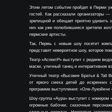
Этим летом событие пройдет в Перми уж
гостей. Как рассказали организаторы —
зрелищной и обещает приятно удивить з
них как уже полюбившиеся зрителю колл
пермские артисты.
Так, Пермь с новым шоу посетит комп
представят невероятное шоу, которое по
Театр «АспектР»
выступит с редким видо
маски, уличный танец и интерактивное 
Уличный театр «Высокие Братья & Tall B
от яркого смеха детей до искренних 
программе выступления:
«Оле-Лукойе»и 
Шоу-группа «Аура»
выступит с номером «
огромные бабочки, сказочные персонаж
стильных одеждах. Некоторая эклектик