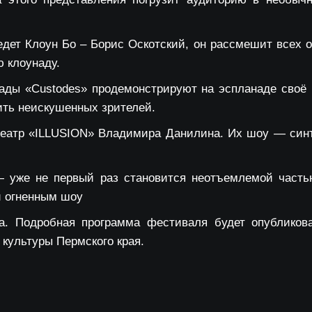
иедет
Клоун Бо – Борис Оскотский
, он рассмешит всех о
 клоунаду.
рады «Custodes»
продемонстрируют на эспланаде своё 
ить неискушенных зрителей.
театр «ILLUSION» Владимира Данилина
. Их шоу — синт
уже не первый раз становится неотъемлемой частью
и огненным шоу
да. Подробная программа фестиваля будет опублико
 культуры Пермского края.