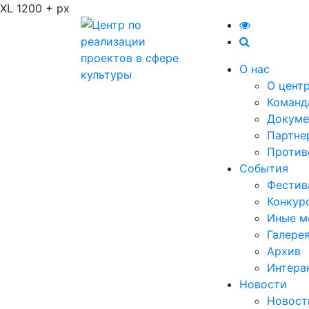
XL 1200 + px
О нас
О цент
Команд
Докуме
Партне
Против
События
Фестив
Конкур
Иные м
Галере
Архив
Интера
Новости
Новост