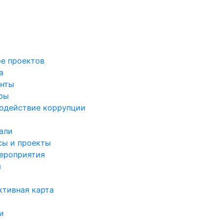
ре проектов
а
нты
ры
одействие коррупции
али
сы и проекты
ероприятия
я
ктивная карта
и