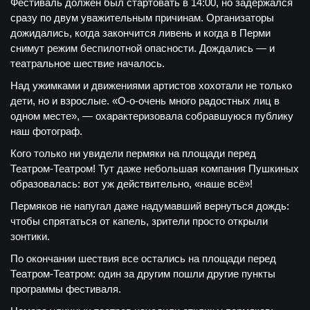
Фестиваль должен был стартовать в 14:00, но задержался
сразу по двум уважительным причинам. Организаторы
дожидались, когда закончится ливень и когда в Перми
снимут режим беспилотной опасности. Дождались — и
театральное шествие началось.
Над ужимками и движениями артистов хохотали не только
дети, но и взрослые. «О-о-очень много радостных лиц в
одном месте», — охарактеризовала собравшуюся публику
наш фотограф.
Кого только ни увидели пермяки на площади перед
Театром-Театром! Тут даже небольшая компания Пушкиных
образовалась: вот уж действительно, «наше всё»!
Пермяков не напугал даже надумавший вернуться дождь:
чтобы спрятаться от капель, зрители просто открыли
зонтики.
По окончании шествия все остались на площади перед
Театром-Театром: один за другим пошли другие пункты
программы фестиваля.