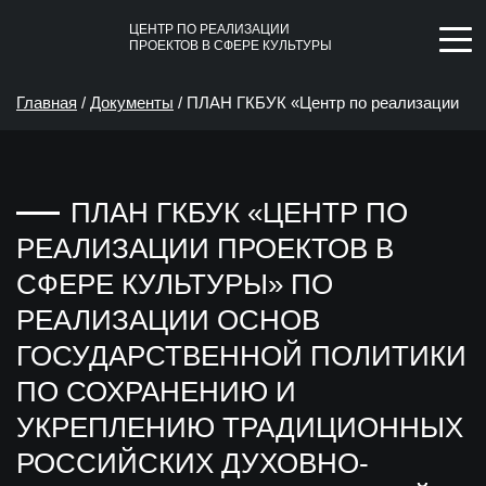
ЦЕНТР ПО РЕАЛИЗАЦИИ
ПРОЕКТОВ В СФЕРЕ КУЛЬТУРЫ
Главная
/
Документы
/
ПЛАН ГКБУК «Центр по реализации
проектов в сфере культуры» по реализации Основ
ПЛАН ГКБУК «ЦЕНТР ПО
государственной политики по сохранению и укреплению
РЕАЛИЗАЦИИ ПРОЕКТОВ В
традиционных российских духовно-нравственных
СФЕРЕ КУЛЬТУРЫ» ПО
РЕАЛИЗАЦИИ ОСНОВ
ценностей в 2025 году
ГОСУДАРСТВЕННОЙ ПОЛИТИКИ
ПО СОХРАНЕНИЮ И
УКРЕПЛЕНИЮ ТРАДИЦИОННЫХ
РОССИЙСКИХ ДУХОВНО-