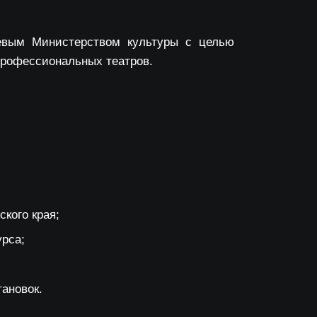
аевым Министерством культуры с целью
профессиональных театров.
кого края;
урса;
ановок.