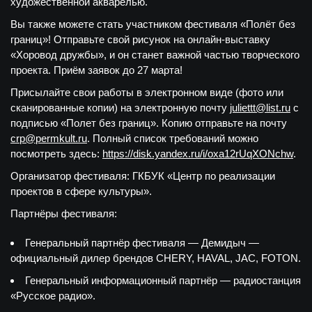
художественной акварелью.
Вы также можете стать участником фестиваля «Полёт без
границ»! Отправьте свой рисунок на онлайн-выставку
«Хоровод дружбы», и он станет важной частью творческого
проекта. Приём заявок до 27 марта!
Присылайте свои работы в электронном виде (фото или
сканированные копии) на электронную почту
juliettt@list.ru
с
подписью «Полет без границ». Копию отправьте на почту
crp@permkult.ru
. Полный список требований можно
посмотреть здесь:
https://disk.yandex.ru/i/oxa12rUqXONchw
.
Организатор фестиваля: ГКБУК «Центр по реализации
проектов в сфере культуры».
Партнёры фестиваля:
Генеральный партнёр фестиваля — Демидыч —
официальный дилер брендов CHERY, HAVAL, JAC, FOTON.
Генеральный информационный партнёр — радиостанция
«Русское радио».