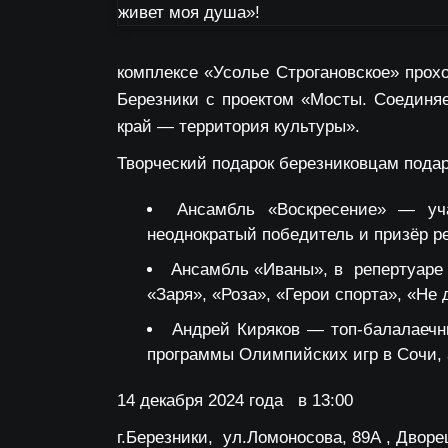
комплексе «Усолье Строгановское» прох
Березники с проектом «Мосты. Соединя
край — территория культуры».
Творческий подарок березниковцам подар
Ансамбль «Воскресение» — уча
неоднократый победитель и призёр р
Ансамбль «Иваны», в репертуаре 
«Заря», «Роза», «Герои спорта», «Не 
Андрей Киряков — топ-балалаечн
программы Олимпийских игр в Сочи, 
14 декабря 2024 года в 13:00
г.Березники, ул.Ломоносова, 89А , Дворе