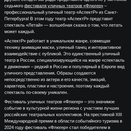
седьмого
фестиваля уличных театров «Флюгер»
–
профессиональный уличный театр «АспектР» из Санкт-
Петербурга! В этом году театр «АспектР» представит
спектакль «Летай» — волшебная сказка о том, что летать
может каждый.
«АспектР» работает в уникальном жанре, совмещая
технику анимации маски, уличный танец и интерактивное
взаимодействие с публикой. Это единственный уличный
театр в России, специализирующийся на жанре «спектакль
в движении» – редкий в России и популярный в Европе вид
уличного представления. Образы создаются
непосредственно из актера и его качеств, эмоций,
характера, пластики и настроения, поэтому каждый
спектакль по-своему уникален.
Фестиваль уличных театров «Флюгер» – это значимое
событие в культурной жизни региона с участием лучших
российских театральных коллективов. На престижной XIII
Международной премии в области событийного туризма в
2024 году фестиваль «Флюгер» стал победителем в