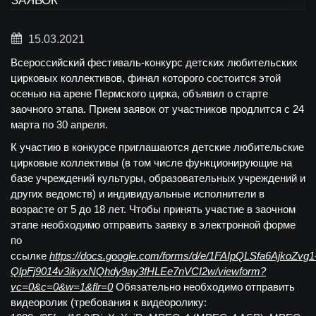
15.03.2021
Всероссийский фестиваль-конкурс детских любительских
цирковых коллективов, финал которого состоится этой
осенью на арене Пермского цирка, объявил о старте
заочного этапа. Прием заявок от участников продлится с 24
марта по 30 апреля.
К участию в конкурсе приглашаются детские любительские
цирковые коллективы (в том числе функционирующие на
базе учреждений культуры, образовательных учреждений и
других ведомств) и индивидуальные исполнители в
возрасте от 5 до 18 лет. Чтобы принять участие в заочном
этапе необходимо отправить заявку в электронной форме
по
ссылке
https://docs.google.com/forms/d/e/1FAIpQLSfa6AjkoZvg1
QlpFj9014v3ikyxNQhdy9ay3fHLEe7nVCI2w/viewform?
vc=0&c=0&w=1&flr=0
Обязательно необходимо отправить
видеоролик (требования к видеоролику: