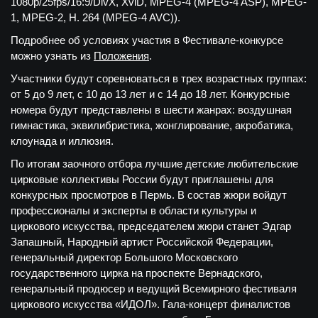
1080р/25fps/16:9/DivX, XviD, MPEG-4 (MPEG-4 ASP), MPEG-
1, MPEG-2, H. 264 (MPEG-4 AVC)).
Подробнее об условиях участия в Фестивале-конкурсе
можно узнать из
Положения
.
Участники будут соревноваться в трех возрастных группах:
от 5 до 9 лет, с 10 до 13 лет и с 14 до 18 лет. Конкурсные
номера будут представлены в шести жанрах: воздушная
гимнастика, эквилибристика, жонглирование, акробатика,
клоунада и иллюзия.
По итогам заочного отбора лучшие детские любительские
цирковые коллективы России будут приглашены для
конкурсных просмотров в Пермь. В состав жюри войдут
профессионалы и эксперты в области культуры и
циркового искусства, председателем жюри станет Эдгар
Запашный, Народный артист Российской Федерации,
генеральный директор Большого Московского
государственного цирка на проспекте Вернадского,
генеральный продюсер и ведущий Всемирного фестиваля
циркового искусства «ИДОЛ». Гала-концерт финалистов