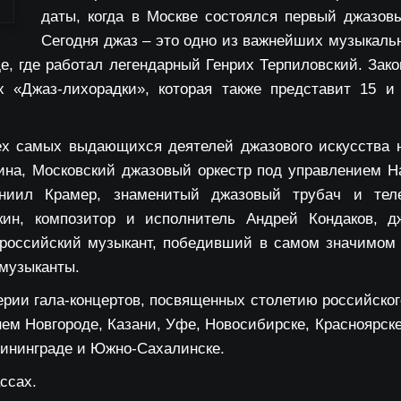
даты, когда в Москве состоялся первый джазов
Сегодня джаз – это одно из важнейших музыкаль
де, где работал легендарный Генрих Терпиловский. Зак
х «Джаз-лихорадки», которая также представит 15 и
сех самых выдающихся деятелей джазового искусства
ина, Московский джазовый оркестр под управлением На
ниил Крамер, знаменитый джазовый трубач и тел
кин, композитор и исполнитель Андрей Кондаков, д
оссийский музыкант, победивший в самом значимом кон
е музыканты.
рии гала-концертов, посвященных столетию российского 
нем Новгороде, Казани, Уфе, Новосибирске, Красноярске
лининграде и Южно-Сахалинске.
ссах.