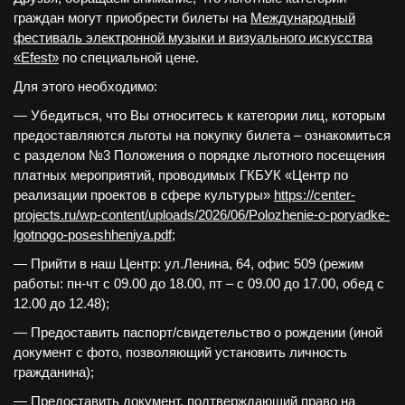
граждан могут приобрести билеты на
Международный
фестиваль электронной музыки и визуального искусства
«Efest»
по специальной цене.
Для этого необходимо:
— Убедиться, что Вы относитесь к категории лиц, которым
предоставляются льготы на покупку билета – ознакомиться
с разделом №3 Положения о порядке льготного посещения
платных мероприятий, проводимых ГКБУК «Центр по
реализации проектов в сфере культуры»
https://center-
projects.ru/wp-content/uploads/2026/06/Polozhenie-o-poryadke-
lgotnogo-poseshheniya.pdf
;
— Прийти в наш Центр: ул.Ленина, 64, офис 509 (режим
работы: пн-чт с 09.00 до 18.00, пт – с 09.00 до 17.00, обед с
12.00 до 12.48);
— Предоставить паспорт/свидетельство о рождении (иной
документ с фото, позволяющий установить личность
гражданина);
— Предоставить документ, подтверждающий право на