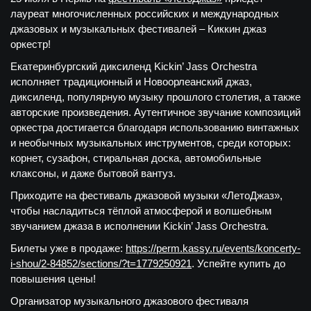
лауреат многочисленных российских и международных
джазовых и музыкальных фестивалей – Киккин джаз
оркестр!
Екатеринбургский диксиленд Kickin’ Jass Orchestra
исполняет традиционный и Новоорлеанский джаз,
диксиленд, популярную музыку прошлого столетия, а также
авторские произведения. Аутентичное звучание композиций
оркестра достигается благодаря использованию винтажных
и необычных музыкальных инструментов, среди которых:
корнет, сузафон, стиральная доска, автомобильные
клаксоны, и даже бытовой вантуз.
Приходите на фестиваль джазовой музыки «ЛетоДжаз»,
чтобы насладиться тёплой атмосферой и волшебным
звучанием джаза в исполнении Kickin’ Jass Orchestra.
Билеты уже в продаже:
https://perm.kassy.ru/events/koncerty-
i-shou/2-84852/sections/?t=1779250921
. Успейте купить до
повышения цены!
Организатор музыкального джазового фестиваля