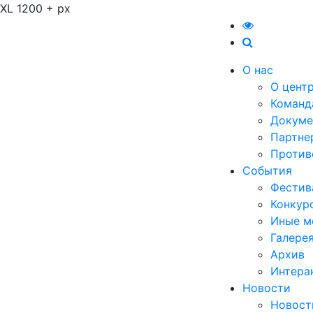
XL 1200 + px
О нас
О цент
Команд
Докуме
Партне
Против
События
Фестив
Конкур
Иные м
Галере
Архив
Интера
Новости
Новост