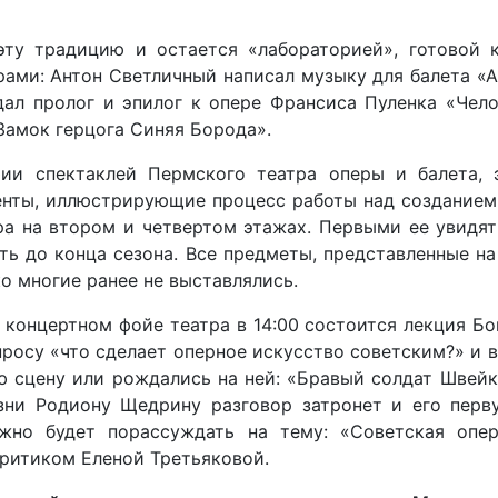
ту традицию и остается «лабораторией», готовой к
ми: Антон Светличный написал музыку для балета «А
здал пролог и эпилог к опере Франсиса Пуленка «Чел
«Замок герцога Синяя Борода».
фии спектаклей Пермского театра оперы и балета,
енты, иллюстрирующие процесс работы над созданием
ра на втором и четвертом этажах. Первыми ее увид
ать до конца сезона. Все предметы, представленные на
о многие ранее не выставлялись.
 концертном фойе театра в 14:00 состоится лекция Б
росу «что сделает оперное искусство советским?» и в
ю сцену или рождались на ней: «Бравый солдат Швейк»
ни Родиону Щедрину разговор затронет и его перв
жно будет порассуждать на тему: «Советская опера
критиком Еленой Третьяковой.