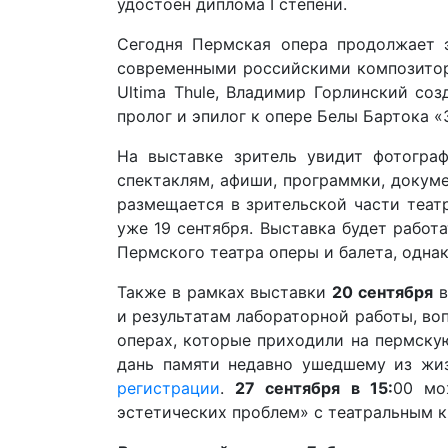
удостоен диплома I степени.
Сегодня Пермская опера продолжает э
современными российскими композитора
Ultima Thule, Владимир Горлинский со
пролог и эпилог к опере Белы Бартока 
На выставке зритель увидит фотогра
спектаклям, афиши, программки, докум
размещается в зрительской части теат
уже 19 сентября. Выставка будет работ
Пермского театра оперы и балета, однак
Также в рамках выставки
20 сентября
в
и результатам лабораторной работы, воп
операх, которые приходили на пермску
дань памяти недавно ушедшему из жиз
регистрации
.
27 сентября в 15:
00 мо
эстетических проблем» с театральным 