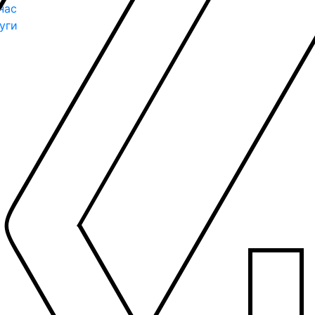
нас
уги