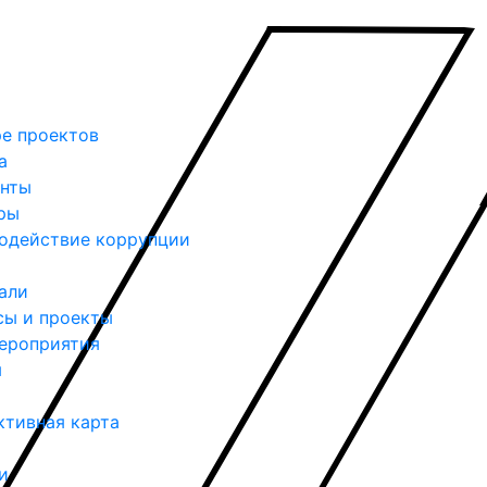
ре проектов
а
нты
ры
одействие коррупции
али
сы и проекты
ероприятия
я
ктивная карта
и