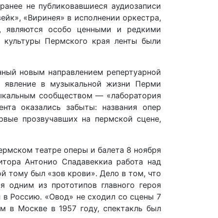
ранее не публиковавшиеся аудиозаписи
йк», «Виринея» в исполнении оркестра,
у, являются особо ценными и редкими
 культуры Пермского края ленты были
енный новым направлением репертуарной
то явление в музыкальной жизни Перми
зыкальным сообществом — «лаборатория
нта оказались забыты: названия опер
рвые прозвучавших на пермской сцене,
ермском театре оперы и балета 8 ноября
итора Антонио Спадавеккиа работа над
 тому был «зов крови». Дело в том, что
я одним из прототипов главного героя
в Россию. «Овод» не сходил со сцены 7
м в Москве в 1957 году, спектакль был