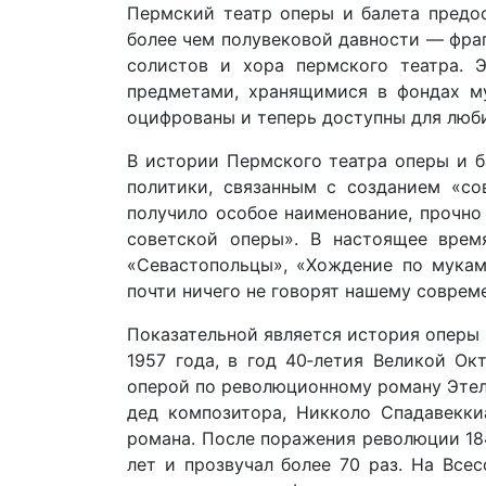
Пермский театр оперы и балета предо
более чем полувековой давности — фра
солистов и хора пермского театра. 
предметами, хранящимися в фондах м
оцифрованы и теперь доступны для люби
В истории Пермского театра оперы и б
политики, связанным с созданием «со
получило особое наименование, прочн
советской оперы». В настоящее врем
«Севастопольцы», «Хождение по мукам
почти ничего не говорят нашему соврем
Показательной является история оперы 
1957 года, в год 40‑летия Великой О
оперой по революционному роману Этель
дед композитора, Никколо Спадавекки
романа. После поражения революции 18
лет и прозвучал более 70 раз. На Все