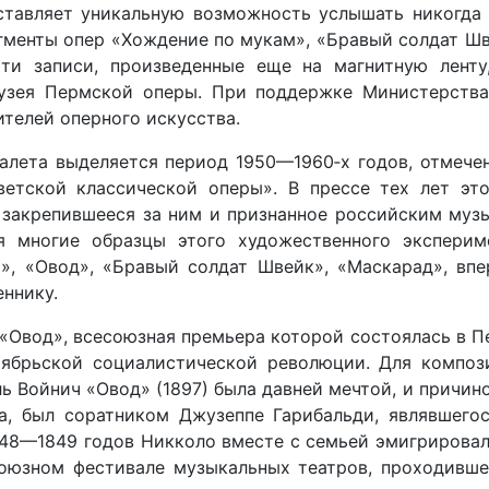
ставляет уникальную возможность услышать никогда 
гменты опер «Хождение по мукам», «Бравый солдат Шве
Эти записи, произведенные еще на магнитную лент
узея Пермской оперы. При поддержке Министерства
телей оперного искусства.
алета выделяется период 1950—1960‑х годов, отмеч
ветской классической оперы». В прессе тех лет э
о закрепившееся за ним и признанное российским му
я многие образцы этого художественного экспериме
», «Овод», «Бравый солдат Швейк», «Маскарад», впе
еннику.
«Овод», всесоюзная премьера которой состоялась в П
ктябрьской социалистической революции. Для композ
 Войнич «Овод» (1897) была давней мечтой, и причиной
а, был соратником Джузеппе Гарибальди, являвшегос
48—1849 годов Никколо вместе с семьей эмигрировал 
союзном фестивале музыкальных театров, проходивше