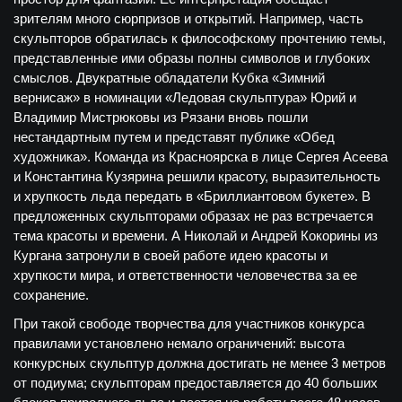
зрителям много сюрпризов и открытий. Например, часть
скульпторов обратилась к философскому прочтению темы,
представленные ими образы полны символов и глубоких
смыслов. Двукратные обладатели Кубка «Зимний
вернисаж» в номинации «Ледовая скульптура» Юрий и
Владимир Мистрюковы из Рязани вновь пошли
нестандартным путем и представят публике «Обед
художника». Команда из Красноярска в лице Сергея Асеева
и Константина Кузярина решили красоту, выразительность
и хрупкость льда передать в «Бриллиантовом букете». В
предложенных скульпторами образах не раз встречается
тема красоты и времени. А Николай и Андрей Кокорины из
Кургана затронули в своей работе идею красоты и
хрупкости мира, и ответственности человечества за ее
сохранение.
При такой свободе творчества для участников конкурса
правилами установлено немало ограничений: высота
конкурсных скульптур должна достигать не менее 3 метров
от подиума; скульпторам предоставляется до 40 больших