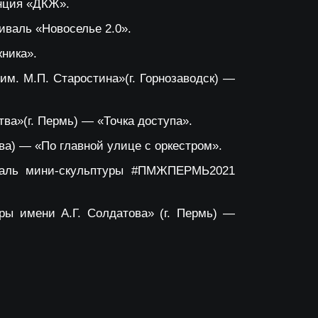
нция «ДКЖ».
иваль «Новоселье 2.0».
ника».
м. М.П. Старостина»(г. Горнозаводск) —
ва»(г. Пермь) — «Точка доступа».
ва) — «По главной улице с оркестром».
валь мини-скульптуры #ПМЖПЕРМЬ2021
ры имени А.Г. Солдатова» (г. Пермь) —