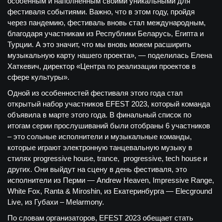
особенным и наполненным своими уникальными для
фестиваля событиями. Важно, что в этом году, пройдя
через пандемию, фестиваль вновь стал международным,
благодаря участникам из Республики Беларусь, Египта и
Турции. А это значит, что мы вновь можем расширить
музыкальную карту нашего проекта», — поделилась Елена
Хаткевич, директор «Центра по реализации проектов в
сфере культуры».
Одной из особенностей фестиваля этого года стал
открытый набор участников EFEST 2023, который команда
объявила в марте этого года. В финальный список по
итогам серии прослушиваний были отобраны 6 участников
– это сольные исполнители и музыкальные команды,
которые играют электронную танцевальную музыку в
стилях progressive house, trance, progressive, tech house и
других. Они выйдут на сцену в день фестиваля, это
исполнители из Перми — Andrew Heaven, Impressive Range,
White Fox, Ranta & Miroshin, из Екатеринбурга — Elecground
Live, из Губахи – Melarmony.
По словам организаторов, EFEST 2023 обещает стать