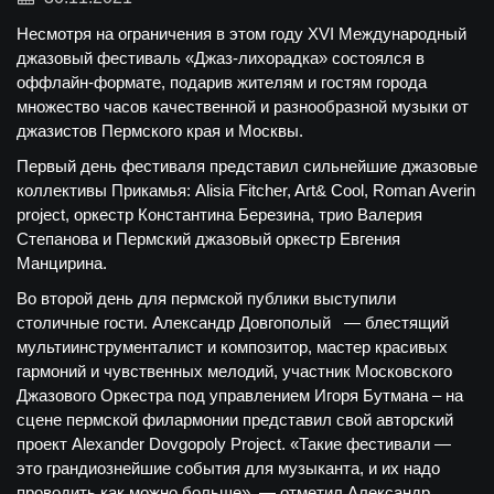
Несмотря на ограничения в этом году XVI Международный
джазовый фестиваль «Джаз-лихорадка» состоялся в
оффлайн-формате, подарив жителям и гостям города
множество часов качественной и разнообразной музыки от
джазистов Пермского края и Москвы.
Первый день фестиваля представил сильнейшие джазовые
коллективы Прикамья: Alisia Fitcher, Art& Cool, Roman Averin
project, оркестр Константина Березина, трио Валерия
Степанова и Пермский джазовый оркестр Евгения
Манцирина.
Во второй день для пермской публики выступили
столичные гости. Александр Довгополый — блестящий
мультиинструменталист и композитор, мастер красивых
гармоний и чувственных мелодий, участник Московского
Джазового Оркестра под управлением Игоря Бутмана – на
сцене пермской филармонии представил свой авторский
проект Alexander Dovgopoly Project. «Такие фестивали —
это грандиознейшие события для музыканта, и их надо
проводить как можно больше», — отметил Александр.