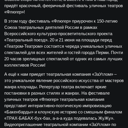
придёт красочный, фееричный фестиваль уличных театров
«Флюгер»!
В этом году фестиваль «Флюгер» приурочен к 150-летию
Союза театральных деятелей России в рамках
Всероссийского культурно-просветительского проекта
«Театральный поезд». 20 и 21 июня на площади перед
«Театром-Театром» состоится череда уникальных уличных
спектаклей для всех жителей и гостей города Перми. Почти
20 часов зрелищных спектаклей от одних из самых лучших
коллективов России!
А ещё к нам приедет театральная компания «ЗаУглом» –
это уникальное явление российского искусства от мастеров
жанра клоунады. Репертуар театра включает яркие
постановки в разных стилях и жанрах. На фестивале
уличных театров «Флюгер» театральная компания
представит интерактивно-поэтическую импровизацию
«Бакенбарды» и клоунскую историю со смешным финалом
«ТРАХ-БАБАХ-бух-бах, а-а-а куда подевалась ЖуЖу».
Видеоприглашение театральной компании «ЗаУглом» по