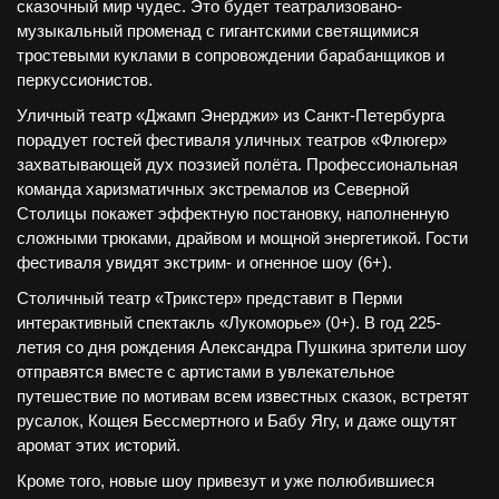
сказочный мир чудес. Это будет театрализовано-
музыкальный променад с гигантскими светящимися
тростевыми куклами в сопровождении барабанщиков и
перкуссионистов.
Уличный театр «Джамп Энерджи» из Санкт-Петербурга
порадует гостей фестиваля уличных театров «Флюгер»
захватывающей дух поэзией полёта. Профессиональная
команда харизматичных экстремалов из Северной
Столицы покажет эффектную постановку, наполненную
сложными трюками, драйвом и мощной энергетикой. Гости
фестиваля увидят экстрим- и огненное шоу (6+).
Столичный театр «Трикстер» представит в Перми
интерактивный спектакль «Лукоморье» (0+). В год 225-
летия со дня рождения Александра Пушкина зрители шоу
отправятся вместе с артистами в увлекательное
путешествие по мотивам всем известных сказок, встретят
русалок, Кощея Бессмертного и Бабу Ягу, и даже ощутят
аромат этих историй.
Кроме того, новые шоу привезут и уже полюбившиеся