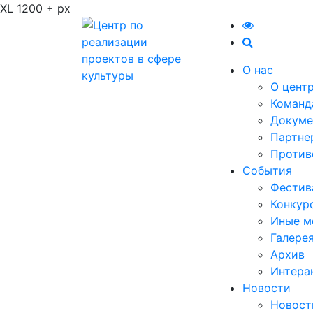
XL 1200 + px
О нас
О цент
Команд
Докуме
Партне
Против
События
Фестив
Конкур
Иные м
Галере
Архив
Интера
Новости
Новост