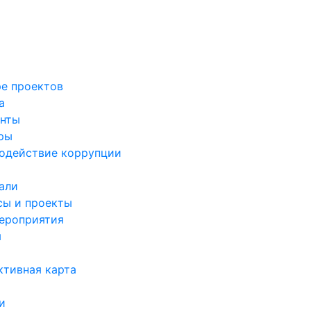
ре проектов
а
нты
ры
одействие коррупции
али
сы и проекты
ероприятия
я
ктивная карта
и