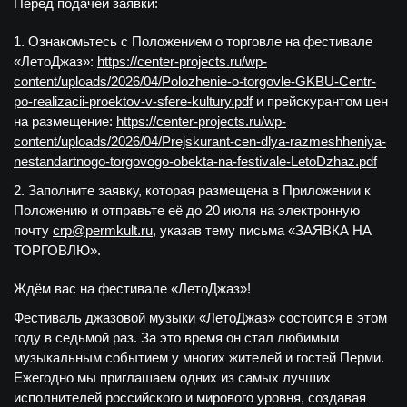
Перед подачей заявки:
Ознакомьтесь с Положением о торговле на фестивале
«ЛетоДжаз»:
https://center-projects.ru/wp-
content/uploads/2026/04/Polozhenie-o-torgovle-GKBU-Centr-
po-realizacii-proektov-v-sfere-kultury.pdf
и прейскурантом цен
на размещение:
https://center-projects.ru/wp-
content/uploads/2026/04/Prejskurant-cen-dlya-razmeshheniya-
nestandartnogo-torgovogo-obekta-na-festivale-LetoDzhaz.pdf
Заполните заявку, которая размещена в Приложении к
Положению и отправьте её до 20 июля на электронную
почту
crp@permkult.ru
, указав тему письма «ЗАЯВКА НА
ТОРГОВЛЮ».
Ждём вас на фестивале «ЛетоДжаз»!
Фестиваль джазовой музыки «ЛетоДжаз» состоится в этом
году в седьмой раз. За это время он стал любимым
музыкальным событием у многих жителей и гостей Перми.
Ежегодно мы приглашаем одних из самых лучших
исполнителей российского и мирового уровня, создавая