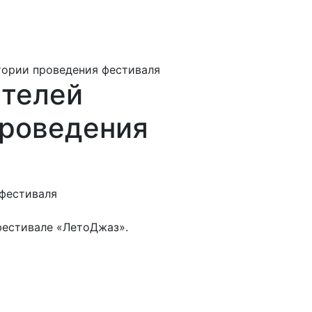
тории проведения фестиваля
ателей
проведения
фестивале «ЛетоДжаз».