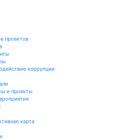
ре проектов
а
нты
ры
одействие коррупции
али
сы и проекты
ероприятия
я
ктивная карта
и