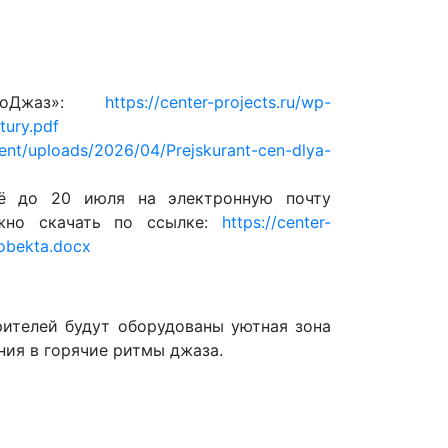
тоДжаз»:
https://center-projects.ru/wp-
tury.pdf
tent/uploads/2026/04/Prejskurant-cen-dlya-
её до 20 июля на электронную почту
жно скачать по ссылке:
https://center-
obekta.docx
рителей будут оборудованы уютная зона
ния в горячие ритмы джаза.