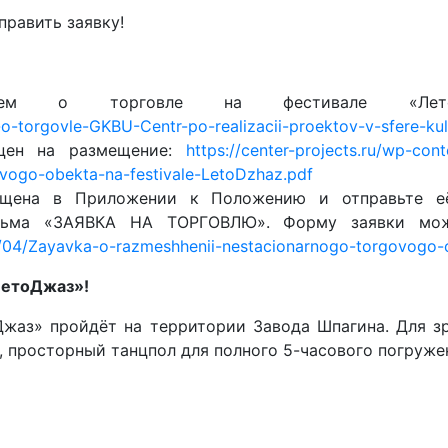
править заявку!
нием о торговле на фестивале «Ле
-torgovle-GKBU-Centr-po-realizacii-proektov-v-sfere-kul
 цен на размещение:
https://center-projects.ru/wp-con
vogo-obekta-na-festivale-LetoDzhaz.pdf
мещена в Приложении к Положению и отправьте 
исьма «ЗАЯВКА НА ТОРГОВЛЮ». Форму заявки мо
6/04/Zayavka-o-razmeshhenii-nestacionarnogo-torgovogo-
ЛетоДжаз»!
жаз» пройдёт на территории Завода Шпагина. Для з
е, просторный танцпол для полного 5-часового погруже