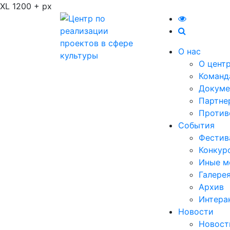
XL 1200 + px
О нас
О цент
Команд
Докуме
Партне
Против
События
Фестив
Конкур
Иные м
Галере
Архив
Интера
Новости
Новост