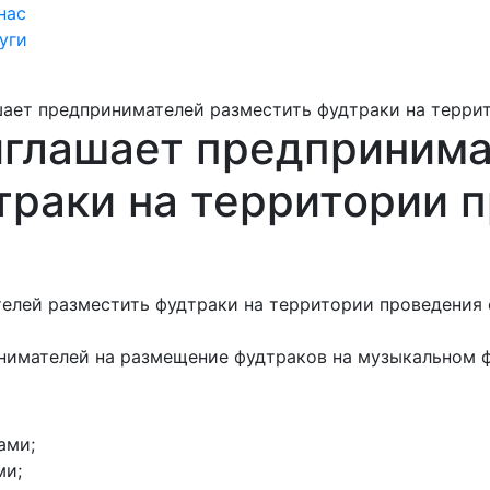
нас
уги
ает предпринимателей разместить фудтраки на терри
глашает предприним
траки на территории 
нимателей на размещение фудтраков на музыкальном 
ами;
ми;